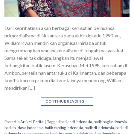
Dari keprihatinan akan berbagai kerusuhan bernuansa
primordialisme di Nusantara pada akhir dekade 1990-an,
William Kwan mendirikan organisasi nirlaba untuk
mengembangkan wacana pluralisme di tengah masyarakat.
Sama sekali tak diduga, langkah itu menjadi awal
kebangkitan batik lasem. Kerusuhan Mei 1998, kerusuhan di
Ambon, perselisihan antarsuku di Kalimantan, dan beberapa
konflik karena primordialisme lainnya mendorong William
mendirikan […]
CONTINUE READING
→
Posted in
Artikel
,
Berita
|
Tagged
batik asli indonesia
,
batik bagi indonesia
,
batik budaya indonesia
,
batik canting indonesia
,
batik di indonesia
,
batik di
indonesia sangat beragam
,
batik indonesia adalah
,
batik indonesia go