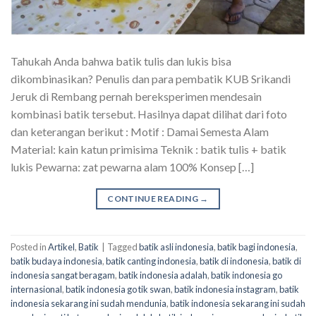
Tahukah Anda bahwa batik tulis dan lukis bisa
dikombinasikan? Penulis dan para pembatik KUB Srikandi
Jeruk di Rembang pernah bereksperimen mendesain
kombinasi batik tersebut. Hasilnya dapat dilihat dari foto
dan keterangan berikut : Motif : Damai Semesta Alam
Material: kain katun primisima Teknik : batik tulis + batik
lukis Pewarna: zat pewarna alam 100% Konsep […]
CONTINUE READING
→
Posted in
Artikel
,
Batik
|
Tagged
batik asli indonesia
,
batik bagi indonesia
,
batik budaya indonesia
,
batik canting indonesia
,
batik di indonesia
,
batik di
indonesia sangat beragam
,
batik indonesia adalah
,
batik indonesia go
internasional
,
batik indonesia go tik swan
,
batik indonesia instagram
,
batik
indonesia sekarang ini sudah mendunia
,
batik indonesia sekarang ini sudah