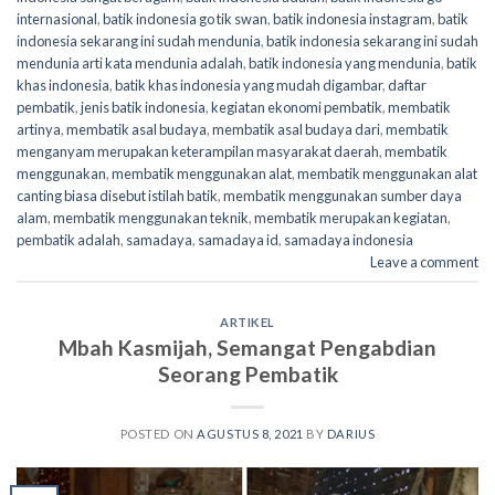
internasional
,
batik indonesia go tik swan
,
batik indonesia instagram
,
batik
indonesia sekarang ini sudah mendunia
,
batik indonesia sekarang ini sudah
mendunia arti kata mendunia adalah
,
batik indonesia yang mendunia
,
batik
khas indonesia
,
batik khas indonesia yang mudah digambar
,
daftar
pembatik
,
jenis batik indonesia
,
kegiatan ekonomi pembatik
,
membatik
artinya
,
membatik asal budaya
,
membatik asal budaya dari
,
membatik
menganyam merupakan keterampilan masyarakat daerah
,
membatik
menggunakan
,
membatik menggunakan alat
,
membatik menggunakan alat
canting biasa disebut istilah batik
,
membatik menggunakan sumber daya
alam
,
membatik menggunakan teknik
,
membatik merupakan kegiatan
,
pembatik adalah
,
samadaya
,
samadaya id
,
samadaya indonesia
Leave a comment
ARTIKEL
Mbah Kasmijah, Semangat Pengabdian
Seorang Pembatik
POSTED ON
AGUSTUS 8, 2021
BY
DARIUS