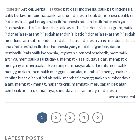
Posted in
Artikel
,
Berita
|
Tagged
batik asli indonesia
,
batik bagi indonesia
,
batik budaya indonesia
,
batik canting indonesia
,
batik di indonesia
,
batik di
indonesia sangat beragam
,
batik indonesia adalah
,
batik indonesia go
internasional
,
batik indonesia go tik swan
,
batik indonesia instagram
,
batik
indonesia sekarang ini sudah mendunia
,
batik indonesia sekarang ini sudah
mendunia arti kata mendunia adalah
,
batik indonesia yang mendunia
,
batik
khas indonesia
,
batik khas indonesia yang mudah digambar
,
daftar
pembatik
,
jenis batik indonesia
,
kegiatan ekonomi pembatik
,
membatik
artinya
,
membatik asal budaya
,
membatik asal budaya dari
,
membatik
menganyam merupakan keterampilan masyarakat daerah
,
membatik
menggunakan
,
membatik menggunakan alat
,
membatik menggunakan alat
canting biasa disebut istilah batik
,
membatik menggunakan sumber daya
alam
,
membatik menggunakan teknik
,
membatik merupakan kegiatan
,
pembatik adalah
,
samadaya
,
samadaya id
,
samadaya indonesia
Leave a comment
1
2
3
4
LATEST POSTS