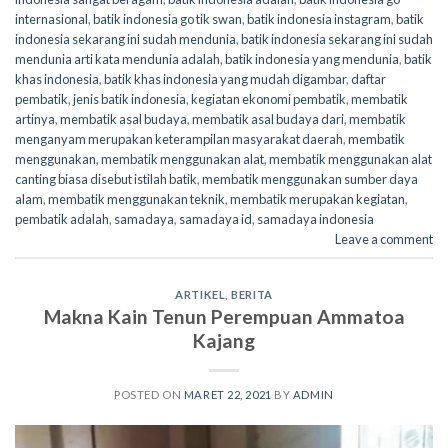
internasional
,
batik indonesia go tik swan
,
batik indonesia instagram
,
batik
indonesia sekarang ini sudah mendunia
,
batik indonesia sekarang ini sudah
mendunia arti kata mendunia adalah
,
batik indonesia yang mendunia
,
batik
khas indonesia
,
batik khas indonesia yang mudah digambar
,
daftar
pembatik
,
jenis batik indonesia
,
kegiatan ekonomi pembatik
,
membatik
artinya
,
membatik asal budaya
,
membatik asal budaya dari
,
membatik
menganyam merupakan keterampilan masyarakat daerah
,
membatik
menggunakan
,
membatik menggunakan alat
,
membatik menggunakan alat
canting biasa disebut istilah batik
,
membatik menggunakan sumber daya
alam
,
membatik menggunakan teknik
,
membatik merupakan kegiatan
,
pembatik adalah
,
samadaya
,
samadaya id
,
samadaya indonesia
Leave a comment
ARTIKEL
,
BERITA
Makna Kain Tenun Perempuan Ammatoa
Kajang
POSTED ON
MARET 22, 2021
BY
ADMIN