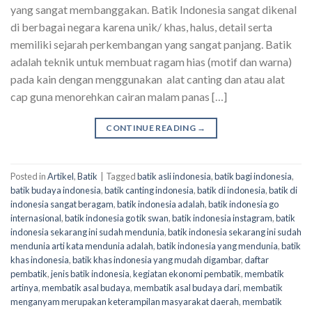
yang sangat membanggakan. Batik Indonesia sangat dikenal
di berbagai negara karena unik/ khas, halus, detail serta
memiliki sejarah perkembangan yang sangat panjang. Batik
adalah teknik untuk membuat ragam hias (motif dan warna)
pada kain dengan menggunakan alat canting dan atau alat
cap guna menorehkan cairan malam panas […]
CONTINUE READING
→
Posted in
Artikel
,
Batik
|
Tagged
batik asli indonesia
,
batik bagi indonesia
,
batik budaya indonesia
,
batik canting indonesia
,
batik di indonesia
,
batik di
indonesia sangat beragam
,
batik indonesia adalah
,
batik indonesia go
internasional
,
batik indonesia go tik swan
,
batik indonesia instagram
,
batik
indonesia sekarang ini sudah mendunia
,
batik indonesia sekarang ini sudah
mendunia arti kata mendunia adalah
,
batik indonesia yang mendunia
,
batik
khas indonesia
,
batik khas indonesia yang mudah digambar
,
daftar
pembatik
,
jenis batik indonesia
,
kegiatan ekonomi pembatik
,
membatik
artinya
,
membatik asal budaya
,
membatik asal budaya dari
,
membatik
menganyam merupakan keterampilan masyarakat daerah
,
membatik