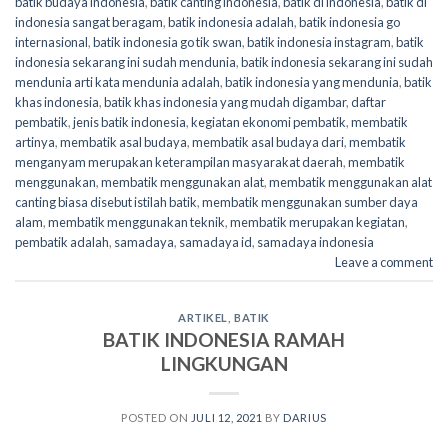
batik budaya indonesia
,
batik canting indonesia
,
batik di indonesia
,
batik di
indonesia sangat beragam
,
batik indonesia adalah
,
batik indonesia go
internasional
,
batik indonesia go tik swan
,
batik indonesia instagram
,
batik
indonesia sekarang ini sudah mendunia
,
batik indonesia sekarang ini sudah
mendunia arti kata mendunia adalah
,
batik indonesia yang mendunia
,
batik
khas indonesia
,
batik khas indonesia yang mudah digambar
,
daftar
pembatik
,
jenis batik indonesia
,
kegiatan ekonomi pembatik
,
membatik
artinya
,
membatik asal budaya
,
membatik asal budaya dari
,
membatik
menganyam merupakan keterampilan masyarakat daerah
,
membatik
menggunakan
,
membatik menggunakan alat
,
membatik menggunakan alat
canting biasa disebut istilah batik
,
membatik menggunakan sumber daya
alam
,
membatik menggunakan teknik
,
membatik merupakan kegiatan
,
pembatik adalah
,
samadaya
,
samadaya id
,
samadaya indonesia
Leave a comment
ARTIKEL
,
BATIK
BATIK INDONESIA RAMAH
LINGKUNGAN
POSTED ON
JULI 12, 2021
BY
DARIUS