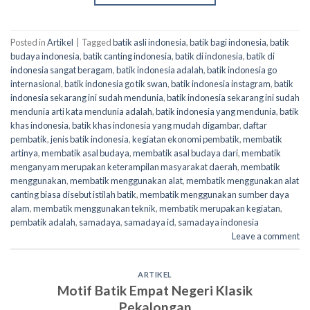
Posted in
Artikel
|
Tagged
batik asli indonesia
,
batik bagi indonesia
,
batik
budaya indonesia
,
batik canting indonesia
,
batik di indonesia
,
batik di
indonesia sangat beragam
,
batik indonesia adalah
,
batik indonesia go
internasional
,
batik indonesia go tik swan
,
batik indonesia instagram
,
batik
indonesia sekarang ini sudah mendunia
,
batik indonesia sekarang ini sudah
mendunia arti kata mendunia adalah
,
batik indonesia yang mendunia
,
batik
khas indonesia
,
batik khas indonesia yang mudah digambar
,
daftar
pembatik
,
jenis batik indonesia
,
kegiatan ekonomi pembatik
,
membatik
artinya
,
membatik asal budaya
,
membatik asal budaya dari
,
membatik
menganyam merupakan keterampilan masyarakat daerah
,
membatik
menggunakan
,
membatik menggunakan alat
,
membatik menggunakan alat
canting biasa disebut istilah batik
,
membatik menggunakan sumber daya
alam
,
membatik menggunakan teknik
,
membatik merupakan kegiatan
,
pembatik adalah
,
samadaya
,
samadaya id
,
samadaya indonesia
Leave a comment
ARTIKEL
Motif Batik Empat Negeri Klasik
Pekalongan