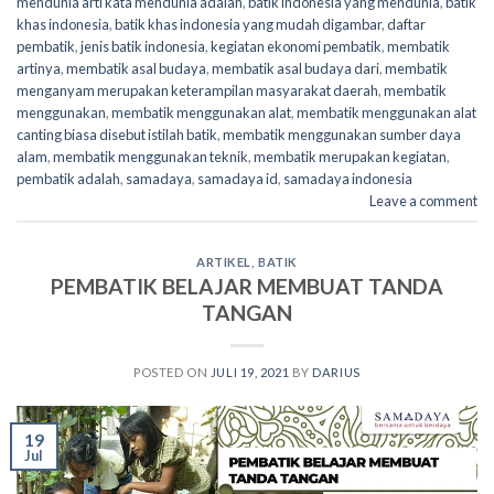
mendunia arti kata mendunia adalah
,
batik indonesia yang mendunia
,
batik
khas indonesia
,
batik khas indonesia yang mudah digambar
,
daftar
pembatik
,
jenis batik indonesia
,
kegiatan ekonomi pembatik
,
membatik
artinya
,
membatik asal budaya
,
membatik asal budaya dari
,
membatik
menganyam merupakan keterampilan masyarakat daerah
,
membatik
menggunakan
,
membatik menggunakan alat
,
membatik menggunakan alat
canting biasa disebut istilah batik
,
membatik menggunakan sumber daya
alam
,
membatik menggunakan teknik
,
membatik merupakan kegiatan
,
pembatik adalah
,
samadaya
,
samadaya id
,
samadaya indonesia
Leave a comment
ARTIKEL
,
BATIK
PEMBATIK BELAJAR MEMBUAT TANDA
TANGAN
POSTED ON
JULI 19, 2021
BY
DARIUS
19
Jul