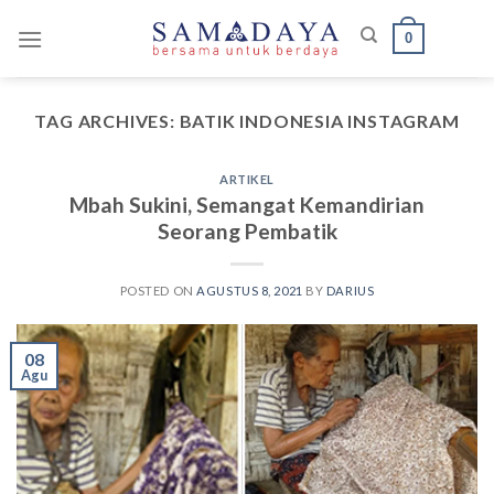
Skip
0
to
content
TAG ARCHIVES:
BATIK INDONESIA INSTAGRAM
ARTIKEL
Mbah Sukini, Semangat Kemandirian
Seorang Pembatik
POSTED ON
AGUSTUS 8, 2021
BY
DARIUS
08
Agu