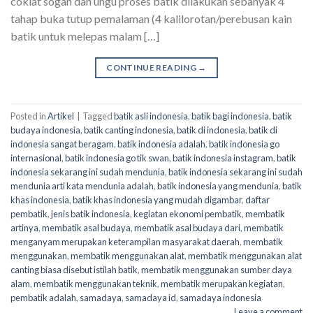
coklat sogan dan ungu proses batik dilakukan sebanyak 4
tahap buka tutup pemalaman (4 kalilorotan/perebusan kain
batik untuk melepas malam […]
CONTINUE READING
→
Posted in
Artikel
|
Tagged
batik asli indonesia
,
batik bagi indonesia
,
batik
budaya indonesia
,
batik canting indonesia
,
batik di indonesia
,
batik di
indonesia sangat beragam
,
batik indonesia adalah
,
batik indonesia go
internasional
,
batik indonesia go tik swan
,
batik indonesia instagram
,
batik
indonesia sekarang ini sudah mendunia
,
batik indonesia sekarang ini sudah
mendunia arti kata mendunia adalah
,
batik indonesia yang mendunia
,
batik
khas indonesia
,
batik khas indonesia yang mudah digambar
,
daftar
pembatik
,
jenis batik indonesia
,
kegiatan ekonomi pembatik
,
membatik
artinya
,
membatik asal budaya
,
membatik asal budaya dari
,
membatik
menganyam merupakan keterampilan masyarakat daerah
,
membatik
menggunakan
,
membatik menggunakan alat
,
membatik menggunakan alat
canting biasa disebut istilah batik
,
membatik menggunakan sumber daya
alam
,
membatik menggunakan teknik
,
membatik merupakan kegiatan
,
pembatik adalah
,
samadaya
,
samadaya id
,
samadaya indonesia
Leave a comment