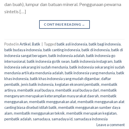
dan buah), lumpur dan batuan mineral. Penggunaan pewarna
sintetis […]
CONTINUE READING
→
Posted in
Artikel
,
Batik
|
Tagged
batik asli indonesia
,
batik bagi indonesia
,
batik budaya indonesia
,
batik canting indonesia
,
batik di indonesia
,
batik di
indonesia sangat beragam
,
batik indonesia adalah
,
batik indonesia go
internasional
,
batik indonesia go tik swan
,
batik indonesia instagram
,
batik
indonesia sekarang ini sudah mendunia
,
batik indonesia sekarang ini sudah
mendunia arti kata mendunia adalah
,
batik indonesia yang mendunia
,
batik
khas indonesia
,
batik khas indonesia yang mudah digambar
,
daftar
pembatik
,
jenis batik indonesia
,
kegiatan ekonomi pembatik
,
membatik
artinya
,
membatik asal budaya
,
membatik asal budaya dari
,
membatik
menganyam merupakan keterampilan masyarakat daerah
,
membatik
menggunakan
,
membatik menggunakan alat
,
membatik menggunakan alat
canting biasa disebut istilah batik
,
membatik menggunakan sumber daya
alam
,
membatik menggunakan teknik
,
membatik merupakan kegiatan
,
pembatik adalah
,
samadaya
,
samadaya id
,
samadaya indonesia
Leave a comment