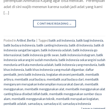
perempuan Ammatoa Kajang agar bisa menikah. “Perempuan
adat di sini wajib menenun karena sudah jadi adat yang kami
[…]
CONTINUE READING
→
Posted in
Artikel
,
Berita
|
Tagged
batik asli indonesia
,
batik bagi indonesia
,
batik budaya indonesia
,
batik canting indonesia
,
batik di indonesia
,
batik di
indonesia sangat beragam
,
batik indonesia adalah
,
batik indonesia go
internasional
,
batik indonesia go tik swan
,
batik indonesia instagram
,
batik
indonesia sekarang ini sudah mendunia
,
batik indonesia sekarang ini sudah
mendunia arti kata mendunia adalah
,
batik indonesia yang mendunia
,
batik
khas indonesia
,
batik khas indonesia yang mudah digambar
,
daftar
pembatik
,
jenis batik indonesia
,
kegiatan ekonomi pembatik
,
membatik
artinya
,
membatik asal budaya
,
membatik asal budaya dari
,
membatik
menganyam merupakan keterampilan masyarakat daerah
,
membatik
menggunakan
,
membatik menggunakan alat
,
membatik menggunakan alat
canting biasa disebut istilah batik
,
membatik menggunakan sumber daya
alam
,
membatik menggunakan teknik
,
membatik merupakan kegiatan
,
pembatik adalah
,
samadaya
,
samadaya id
,
samadaya indonesia
Leave a comment