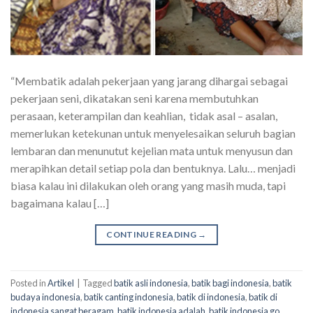
“Membatik adalah pekerjaan yang jarang dihargai sebagai
pekerjaan seni, dikatakan seni karena membutuhkan
perasaan, keterampilan dan keahlian, tidak asal – asalan,
memerlukan ketekunan untuk menyelesaikan seluruh bagian
lembaran dan menunutut kejelian mata untuk menyusun dan
merapihkan detail setiap pola dan bentuknya. Lalu… menjadi
biasa kalau ini dilakukan oleh orang yang masih muda, tapi
bagaimana kalau […]
CONTINUE READING
→
Posted in
Artikel
|
Tagged
batik asli indonesia
,
batik bagi indonesia
,
batik
budaya indonesia
,
batik canting indonesia
,
batik di indonesia
,
batik di
indonesia sangat beragam
,
batik indonesia adalah
,
batik indonesia go