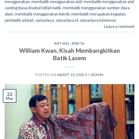
menggunakan
,
membatik menggunakan alat
,
membatik menggunakan alat
canting biasa disebut istilah batik
,
membatik menggunakan sumber daya
alam
,
membatik menggunakan teknik
,
membatik merupakan kegiatan
,
pembatik adalah
,
samadaya
,
samadaya id
,
samadaya indonesia
Leave a comment
ARTIKEL
,
BERITA
William Kwan, Kisah Membangkitkan
Batik Lasem
POSTED ON
MARET 22, 2021
BY
ADMIN
22
Mar